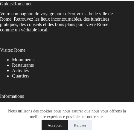
Guide-Rome.net
Votre compagnon de voyage pour découvrir la belle ville de
Rome. Retrouvez les lieux incontournables, des itinéraires
pratiques, des conseils et des bons plans pour vivre Rome
comme un véritable local.
Visitez Rome
Monuments
Restaurants
Activités
Quartiers
Informations
A propos
Nous utilisons des cookies pour nous assurer que nous vous offrons la
Contactez-nous
Blog
meilleure expérience possible sur notre site.
Mentions légales
Accepter
Refuser
Confidentialité
Copyright © 2026 - guide-rome.net -
digitalmediablog.net