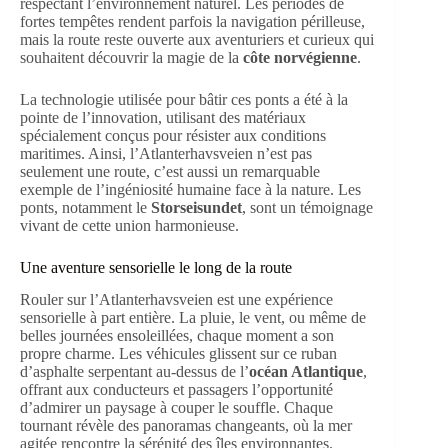
respectant l’environnement naturel. Les périodes de
fortes tempêtes rendent parfois la navigation périlleuse,
mais la route reste ouverte aux aventuriers et curieux qui
souhaitent découvrir la magie de la
côte norvégienne
.
La technologie utilisée pour bâtir ces ponts a été à la
pointe de l’innovation, utilisant des matériaux
spécialement conçus pour résister aux conditions
maritimes. Ainsi, l’Atlanterhavsveien n’est pas
seulement une route, c’est aussi un remarquable
exemple de l’ingéniosité humaine face à la nature. Les
ponts, notamment le
Storseisundet
, sont un témoignage
vivant de cette union harmonieuse.
Une aventure sensorielle le long de la route
Rouler sur l’Atlanterhavsveien est une expérience
sensorielle à part entière. La pluie, le vent, ou même de
belles journées ensoleillées, chaque moment a son
propre charme. Les véhicules glissent sur ce ruban
d’asphalte serpentant au-dessus de l’
océan Atlantique
,
offrant aux conducteurs et passagers l’opportunité
d’admirer un paysage à couper le souffle. Chaque
tournant révèle des panoramas changeants, où la mer
agitée rencontre la sérénité des îles environnantes.