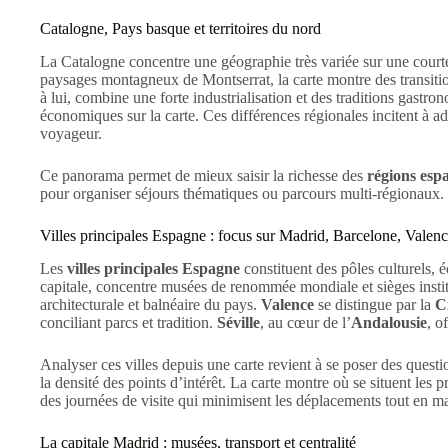
Catalogne, Pays basque et territoires du nord
La Catalogne concentre une géographie très variée sur une court
paysages montagneux de Montserrat, la carte montre des transitions
à lui, combine une forte industrialisation et des traditions gastro
économiques sur la carte. Ces différences régionales incitent à ada
voyageur.
Ce panorama permet de mieux saisir la richesse des
régions esp
pour organiser séjours thématiques ou parcours multi-régionaux.
Villes principales Espagne : focus sur Madrid, Barcelone, Valence
Les
villes principales Espagne
constituent des pôles culturels, 
capitale, concentre musées de renommée mondiale et sièges insti
architecturale et balnéaire du pays.
Valence
se distingue par la
C
conciliant parcs et tradition.
Séville
, au cœur de l’
Andalousie
, o
Analyser ces villes depuis une carte revient à se poser des questio
la densité des points d’intérêt. La carte montre où se situent les 
des journées de visite qui minimisent les déplacements tout en m
La capitale Madrid : musées, transport et centralité