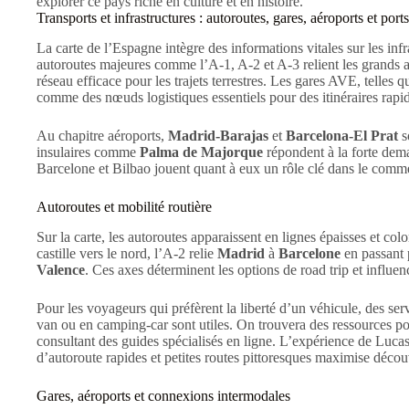
Transports et infrastructures : autoroutes, gares, aéroports et ports
La carte de l’Espagne intègre des informations vitales sur les inf
autoroutes majeures comme l’A-1, A-2 et A-3 relient les grands 
réseau efficace pour les trajets terrestres. Les gares AVE, telles 
comme des nœuds logistiques essentiels pour des itinéraires rapid
Au chapitre aéroports,
Madrid-Barajas
et
Barcelona-El Prat
s
insulaires comme
Palma de Majorque
répondent à la forte dema
Barcelone et Bilbao jouent quant à eux un rôle clé dans le commer
Autoroutes et mobilité routière
Sur la carte, les autoroutes apparaissent en lignes épaisses et col
castille vers le nord, l’A-2 relie
Madrid
à
Barcelone
en passant 
Valence
. Ces axes déterminent les options de road trip et influenc
Pour les voyageurs qui préfèrent la liberté d’un véhicule, des ser
van ou en camping-car sont utiles. On trouvera des ressources pou
consultant des guides spécialisés en ligne. L’expérience de Luca
d’autoroute rapides et petites routes pittoresques maximise découv
Gares, aéroports et connexions intermodales