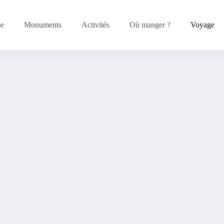
me
Monuments
Activités
Où manger ?
Voyage
 régions et principales villes
principales villes