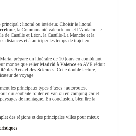
incipal : littoral ou intérieur. Choisir le littoral
rcelone
, la Communauté valencienne et l’Andalousie
elle de Castille et Léon, la Castille-La Manche et la
es distances et à anticiper les temps de trajet en
et María, prépare un itinéraire de 10 jours en combinant
leur montre que relier
Madrid
à
Valence
en AVE réduit
ité des Arts et des Sciences
. Cette double lecture,
ficateur de voyage.
rement les principaux types d’axes : autoroutes,
 pour qui souhaite rouler en van ou en camping-car et
 paysages de montagne. En conclusion, bien lire la
uristiques