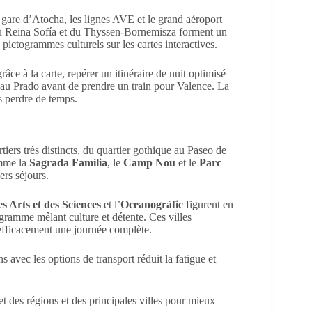
a gare d’Atocha, les lignes AVE et le grand aéroport
du Reina Sofía et du Thyssen-Bornemisza forment un
pictogrammes culturels sur les cartes interactives.
ce à la carte, repérer un itinéraire de nuit optimisé
ale au Prado avant de prendre un train pour Valence. La
ns perdre de temps.
tiers très distincts, du quartier gothique au Paseo de
omme la
Sagrada Familia
, le
Camp Nou
et le
Parc
ers séjours.
es Arts et des Sciences
et l’
Oceanogràfic
figurent en
rogramme mêlant culture et détente. Ces villes
efficacement une journée complète.
ons avec les options de transport réduit la fatigue et