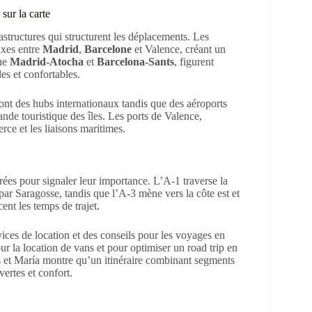
 sur la carte
rastructures qui structurent les déplacements. Les
axes entre
Madrid
,
Barcelone
et Valence, créant un
que
Madrid-Atocha
et
Barcelona-Sants
, figurent
es et confortables.
ont des hubs internationaux tandis que des aéroports
nde touristique des îles. Les ports de Valence,
ce et les liaisons maritimes.
orées pour signaler leur importance. L’A-1 traverse la
par Saragosse, tandis que l’A-3 mène vers la côte est et
ent les temps de trajet.
vices de location et des conseils pour les voyages en
r la location de vans et pour optimiser un road trip en
s et María montre qu’un itinéraire combinant segments
ertes et confort.