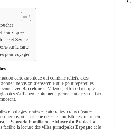
C
 couches
t touristiques
lence et Séville
orts sur la carte
ques pour voyager
ches
tation cartographique qui combine reliefs, axes
 donne une vision d’ensemble utile pour repérer les
anéenne avec
Barcelone
et Valence, et le sud marqué
régionales s’affichent clairement, permettant de visualiser
omposent.
illes et villages, routes et autoroutes, cours d’eau et
 en superposant la couche des sites touristiques, on repère
ra
, la
Sagrada Familia
ou le
Musée du Prado
. La
s facilite la lecture des
villes principales Espagne
et la