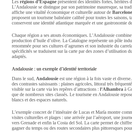
Les
régions d’Espagne
présentent des identités fortes, héritées 
L’Andalousie se distingue par son patrimoine mauresque, sa tradi
affiche une vitalité économique et culturelle autour de
Barcelon
proposent un tourisme balnéaire calibré pour toutes les saisons, 
conservent une identité atlantique marquée et une gastronomie de
Chaque région a ses atouts économiques. L’Andalousie combine to
production d’huile d’olive. La Catalogne représente un pôle ind
renommée pour ses cultures d’agrumes et son industrie du carrelage
spécificités se traduisent sur la carte par des zones d’utilisation 
adaptés.
Andalousie : un exemple d’identité territoriale
Dans le sud,
Andalousie
est une région à la fois vaste et diverse
des contrastes saisissants : plaines agricoles, littoral très fréquen
visible sur la carte via les repères d’attractions :
l’Alhambra
à Gr
que de nombreux sites classés. Le tourisme en Andalousie repose a
blancs et des espaces naturels.
L’exemple concret de l’itinéraire de Lucas et María montre com
visites culturelles et plages : une arrivée par l’aéroport, une jour
vers Grenade et enfin la Costa del Sol. La carte permet de chiffrer
gagner du temps ou des routes secondaires plus pittoresques pou