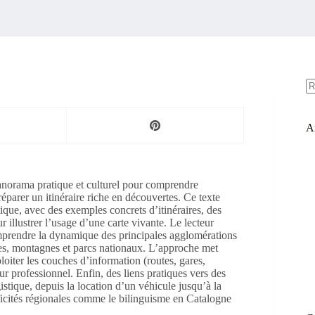
A
ré
Ar
 panorama pratique et culturel pour comprendre
préparer un itinéraire riche en découvertes. Ce texte
ique, avec des exemples concrets d’itinéraires, des
r illustrer l’usage d’une carte vivante. Le lecteur
mprendre la dynamique des principales agglomérations
 îles, montagnes et parcs nationaux. L’approche met
xploiter les couches d’information (routes, gares,
our professionnel. Enfin, des liens pratiques vers des
stique, depuis la location d’un véhicule jusqu’à la
écificités régionales comme le bilinguisme en Catalogne