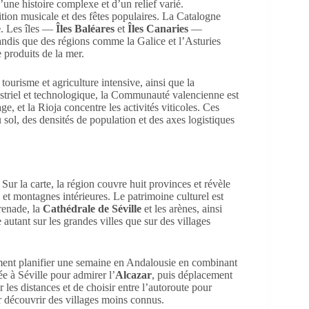
d’une histoire complexe et d’un relief varié.
tion musicale et des fêtes populaires. La Catalogne
e
. Les îles —
Îles Baléares
et
Îles Canaries
—
tandis que des régions comme la Galice et l’Asturies
 produits de la mer.
urisme et agriculture intensive, ainsi que la
ustriel et technologique, la Communauté valencienne est
, et la Rioja concentre les activités viticoles. Ces
du sol, des densités de population et des axes logistiques
. Sur la carte, la région couvre huit provinces et révèle
té et montagnes intérieures. Le patrimoine culturel est
enade, la
Cathédrale de Séville
et les arènes, ainsi
utant sur les grandes villes que sur des villages
ment planifier une semaine en Andalousie en combinant
née à Séville pour admirer l’
Alcazar
, puis déplacement
 les distances et de choisir entre l’autoroute pour
r découvrir des villages moins connus.