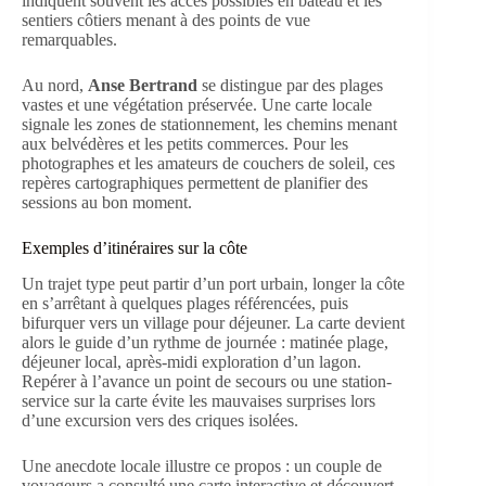
indiquent souvent les accès possibles en bateau et les
sentiers côtiers menant à des points de vue
remarquables.
Au nord,
Anse Bertrand
se distingue par des plages
vastes et une végétation préservée. Une carte locale
signale les zones de stationnement, les chemins menant
aux belvédères et les petits commerces. Pour les
photographes et les amateurs de couchers de soleil, ces
repères cartographiques permettent de planifier des
sessions au bon moment.
Exemples d’itinéraires sur la côte
Un trajet type peut partir d’un port urbain, longer la côte
en s’arrêtant à quelques plages référencées, puis
bifurquer vers un village pour déjeuner. La carte devient
alors le guide d’un rythme de journée : matinée plage,
déjeuner local, après-midi exploration d’un lagon.
Repérer à l’avance un point de secours ou une station-
service sur la carte évite les mauvaises surprises lors
d’une excursion vers des criques isolées.
Une anecdote locale illustre ce propos : un couple de
voyageurs a consulté une carte interactive et découvert,