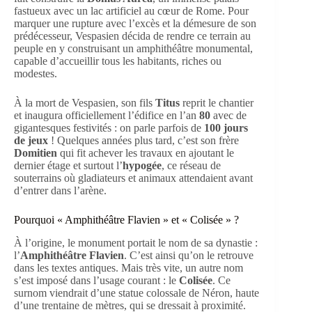
fastueux avec un lac artificiel au cœur de Rome. Pour
marquer une rupture avec l’excès et la démesure de son
prédécesseur, Vespasien décida de rendre ce terrain au
peuple en y construisant un amphithéâtre monumental,
capable d’accueillir tous les habitants, riches ou
modestes.
À la mort de Vespasien, son fils
Titus
reprit le chantier
et inaugura officiellement l’édifice en l’an
80
avec de
gigantesques festivités : on parle parfois de
100 jours
de jeux
! Quelques années plus tard, c’est son frère
Domitien
qui fit achever les travaux en ajoutant le
dernier étage et surtout l’
hypogée
, ce réseau de
souterrains où gladiateurs et animaux attendaient avant
d’entrer dans l’arène.
Pourquoi « Amphithéâtre Flavien » et « Colisée » ?
À l’origine, le monument portait le nom de sa dynastie :
l’
Amphithéâtre Flavien
. C’est ainsi qu’on le retrouve
dans les textes antiques. Mais très vite, un autre nom
s’est imposé dans l’usage courant : le
Colisée
. Ce
surnom viendrait d’une statue colossale de Néron, haute
d’une trentaine de mètres, qui se dressait à proximité.