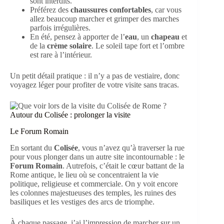
sont interdits.
Préférez des
chaussures confortables
, car vous
allez beaucoup marcher et grimper des marches
parfois irrégulières.
En été, pensez à apporter de l’
eau
, un
chapeau
et
de la
crème solaire
. Le soleil tape fort et l’ombre
est rare à l’intérieur.
Un petit détail pratique : il n’y a pas de vestiaire, donc
voyagez léger pour profiter de votre visite sans tracas.
Autour du Colisée : prolonger la visite
Le Forum Romain
En sortant du
Colisée
, vous n’avez qu’à traverser la rue
pour vous plonger dans un autre site incontournable : le
Forum Romain
. Autrefois, c’était le cœur battant de la
Rome antique, le lieu où se concentraient la vie
politique, religieuse et commerciale. On y voit encore
les colonnes majestueuses des temples, les ruines des
basiliques et les vestiges des arcs de triomphe.
À chaque passage, j’ai l’impression de marcher sur un