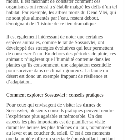
moins. Il est fascinant de constater comment ces
organismes ont réussi à s’établir malgré les défis d’un tel
habitat. Par exemple, les arbres morts du Dead Vlei, qui
ne sont plus alimentés par l’eau, restent debout,
témoignant de l’histoire de ce lieu dramatique.
Il est également intéressant de noter que certaines
espèces animales, comme le rat de Sossusvlei, ont
développé des stratégies évolutives qui leur permettent
de conserver l’eau. En dehors des périodes de pluie, ces
animaux n’ingèrent que l’humidité contenue dans les
plantes qu’ils consomment, une adaptation essentielle
pour survivre dans ce climat rigoureux. La faune du
désert est donc un exemple frappant de résilience et
d’adaptation.
Comment explorer Sossusvlei : conseils pratiques
Pour ceux qui envisagent de visiter les
dunes
de
Sossusvlei, plusieurs conseils pratiques peuvent rendre
l’expérience plus agréable et mémorable. Un des
aspects les plus importants est de planifier sa visite
durant les heures les plus fraîches du jour, notamment
au lever et au coucher du soleil. C’est à ces moments
que la lumière offre un spectacle époustouflant, mettant