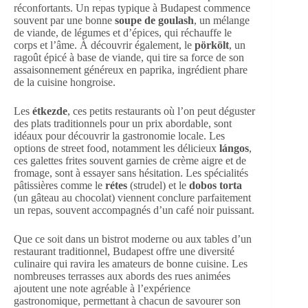
réconfortants. Un repas typique à Budapest commence
souvent par une bonne
soupe de goulash
, un mélange
de viande, de légumes et d’épices, qui réchauffe le
corps et l’âme. À découvrir également, le
pörkölt
, un
ragoût épicé à base de viande, qui tire sa force de son
assaisonnement généreux en paprika, ingrédient phare
de la cuisine hongroise.
Les
étkezde
, ces petits restaurants où l’on peut déguster
des plats traditionnels pour un prix abordable, sont
idéaux pour découvrir la gastronomie locale. Les
options de street food, notamment les délicieux
lángos
,
ces galettes frites souvent garnies de crème aigre et de
fromage, sont à essayer sans hésitation. Les spécialités
pâtissières comme le
rétes
(strudel) et le
dobos torta
(un gâteau au chocolat) viennent conclure parfaitement
un repas, souvent accompagnés d’un café noir puissant.
Que ce soit dans un bistrot moderne ou aux tables d’un
restaurant traditionnel, Budapest offre une diversité
culinaire qui ravira les amateurs de bonne cuisine. Les
nombreuses terrasses aux abords des rues animées
ajoutent une note agréable à l’expérience
gastronomique, permettant à chacun de savourer son