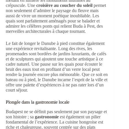
mettant en lumière les monuments illuminés au
crépuscule. Une
croisière au coucher du soleil
permet
non seulement d’admirer le paysage du fleuve mais
aussi de vivre un moment poétique inoubliable. Les
quais sont parfaitement aménagés pour se balader et
admirer les célèbres ponts qui relient Buda à Pest, des
merveilles architecturales à chaque tournant.
Le fait de longer le Danube à pied constitue également
une expérience revitalisante. Long des rives, les
promenades sont bordées de jardins luxuriants, de cafés
et de sculptures qui ajoutent une touche artistique à ce
cadre naturel. Une pause sur les quais pour écouter le
bruit des eaux tout en profitant d’un verre local peut
rendre la journée encore plus mémorable. Que ce soit en
bateau ou à pied, le Danube incarne l’esprit de la ville et
offre une palette d’expériences à ne pas rater lors d’un
court séjour.
Plongée dans la gastronomie locale
Budapest ne se définit pas seulement par son paysage et
son histoire ; sa
gastronomie
est également un pilier
fondamental de l’expérience. La cuisine hongroise est
riche et chaleureuse, souvent centrée sur des plats