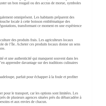
guster un bon rougail ou des accras de morue, symboles
t également omniprésent. Les habitants préparent des
e touche locale à cette boisson emblématique des
 dégustations, transformant ce moment en une expérience
ulture des produits frais. Les agriculteurs locaux
ole de l’île. Acheter ces produits locaux donne un sens
rre.
lité et une authenticité qui manquent souvent dans les
d’en apprendre davantage sur des traditions culinaires
r pour le transport, car les options sont limitées. Les
uprès de plusieurs agences situées près du débarcadère à
besoins et aux envies de chacun.