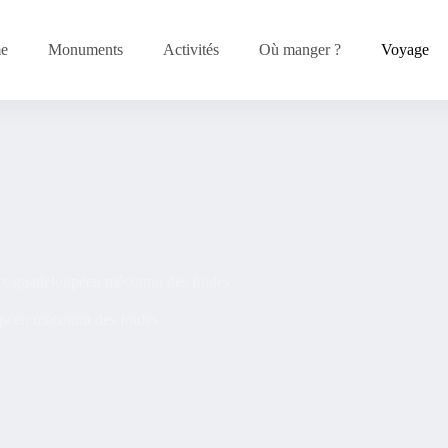
me
Monuments
Activités
Où manger ?
Voyage
paix guadeloupéen méconnu des foules
oupéen méconnu des foules