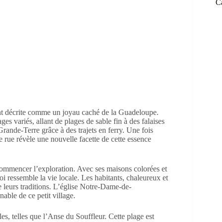
C
nt décrite comme un joyau caché de la Guadeloupe.
es variés, allant de plages de sable fin à des falaises
Grande-Terre grâce à des trajets en ferry. Une fois
e rue révèle une nouvelle facette de cette essence
 commencer l’exploration. Avec ses maisons colorées et
i ressemble la vie locale. Les habitants, chaleureux et
 de leurs traditions. L’église Notre-Dame-de-
able de ce petit village.
es, telles que l’Anse du Souffleur. Cette plage est