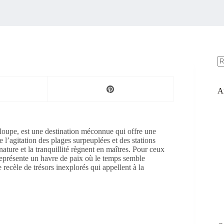
A
ré
Ar
eloupe, est une destination méconnue qui offre une
l’agitation des plages surpeuplées et des stations
nature et la tranquillité règnent en maîtres. Pour ceux
représente un havre de paix où le temps semble
 recèle de trésors inexplorés qui appellent à la