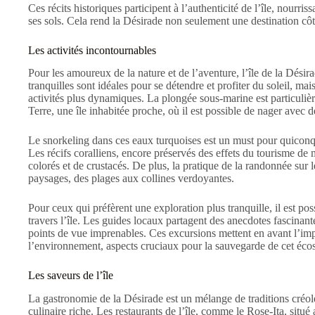
Ces récits historiques participent à l’authenticité de l’île, nourr
ses sols. Cela rend la Désirade non seulement une destination côti
Les activités incontournables
Pour les amoureux de la nature et de l’aventure, l’île de la Désir
tranquilles sont idéales pour se détendre et profiter du soleil, ma
activités plus dynamiques. La plongée sous-marine est particul
Terre, une île inhabitée proche, où il est possible de nager avec d
Le snorkeling dans ces eaux turquoises est un must pour quiconqu
Les récifs coralliens, encore préservés des effets du tourisme de
colorés et de crustacés. De plus, la pratique de la randonnée sur 
paysages, des plages aux collines verdoyantes.
Pour ceux qui préfèrent une exploration plus tranquille, il est p
travers l’île. Les guides locaux partagent des anecdotes fascinante
points de vue imprenables. Ces excursions mettent en avant l’i
l’environnement, aspects cruciaux pour la sauvegarde de cet écos
Les saveurs de l’île
La gastronomie de la Désirade est un mélange de traditions créole
culinaire riche. Les restaurants de l’île, comme le Rose-Ita, situé