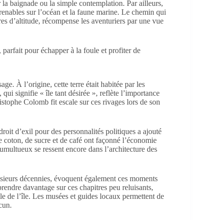
r la baignade ou la simple contemplation. Par ailleurs,
prenables sur l’océan et la faune marine. Le chemin qui
es d’altitude, récompense les aventuriers par une vue
ge. À l’origine, cette terre était habitée par les
i signifie « île tant désirée », reflète l’importance
istophe Colomb fit escale sur ces rivages lors de son
droit d’exil pour des personnalités politiques a ajouté
de coton, de sucre et de café ont façonné l’économie
 tumultueux se ressent encore dans l’architecture des
plusieurs décennies, évoquent également ces moments
prendre davantage sur ces chapitres peu reluisants,
elle de l’île. Les musées et guides locaux permettent de
cun.