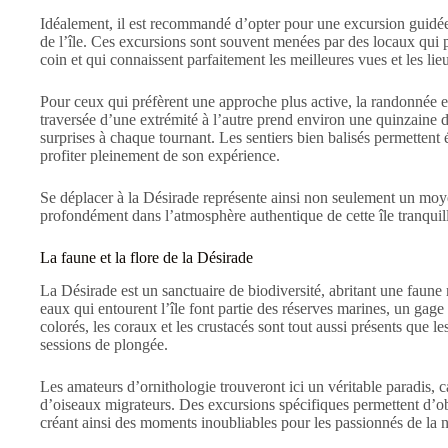
Idéalement, il est recommandé d’opter pour une excursion guidée s
de l’île. Ces excursions sont souvent menées par des locaux qui p
coin et qui connaissent parfaitement les meilleures vues et les li
Pour ceux qui préfèrent une approche plus active, la randonnée es
traversée d’une extrémité à l’autre prend environ une quinzaine 
surprises à chaque tournant. Les sentiers bien balisés permetten
profiter pleinement de son expérience.
Se déplacer à la Désirade représente ainsi non seulement un moye
profondément dans l’atmosphère authentique de cette île tranquill
La faune et la flore de la Désirade
La Désirade est un sanctuaire de biodiversité, abritant une faune 
eaux qui entourent l’île font partie des réserves marines, un gag
colorés, les coraux et les crustacés sont tout aussi présents que l
sessions de plongée.
Les amateurs d’ornithologie trouveront ici un véritable paradis, c
d’oiseaux migrateurs. Des excursions spécifiques permettent d’o
créant ainsi des moments inoubliables pour les passionnés de la n