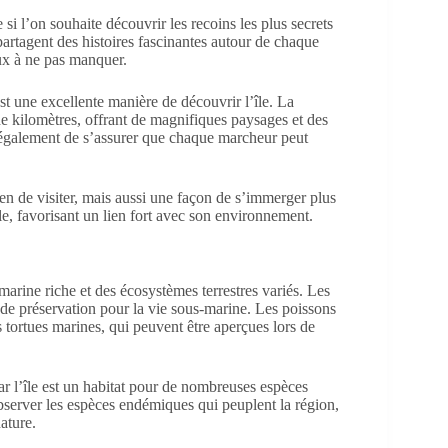
i l’on souhaite découvrir les recoins les plus secrets
artagent des histoires fascinantes autour de chaque
eux à ne pas manquer.
t une excellente manière de découvrir l’île. La
de kilomètres, offrant de magnifiques paysages et des
t également de s’assurer que chaque marcheur peut
n de visiter, mais aussi une façon de s’immerger plus
e, favorisant un lien fort avec son environnement.
marine riche et des écosystèmes terrestres variés. Les
e de préservation pour la vie sous-marine. Les poissons
es tortues marines, qui peuvent être aperçues lors de
ar l’île est un habitat pour de nombreuses espèces
bserver les espèces endémiques qui peuplent la région,
ature.