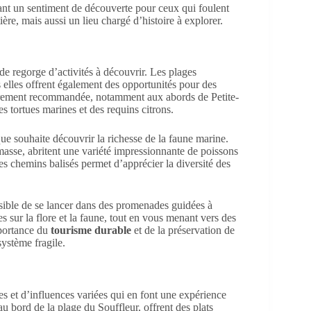
issant un sentiment de découverte pour ceux qui foulent
ère, mais aussi un lieu chargé d’histoire à explorer.
ade regorge d’activités à découvrir. Les plages
is elles offrent également des opportunités pour des
ièrement recommandée, notamment aux abords de Petite-
es tortues marines et des requins citrons.
e souhaite découvrir la richesse de la faune marine.
 masse, abritent une variété impressionnante de poissons
les chemins balisés permet d’apprécier la diversité des
ossible de se lancer dans des promenades guidées à
s sur la flore et la faune, tout en vous menant vers des
mportance du
tourisme durable
et de la préservation de
ystème fragile.
s et d’influences variées qui en font une expérience
 au bord de la plage du Souffleur, offrent des plats