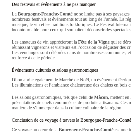
Des festivals et événements à ne pas manquer
La
Bourgogne-Franche-Comté
ne se limite pas à ses paysages 
nombreux festivals et événements tout au long de l’année. La régio
musique, le vin et les traditions folkloriques. Le Festival Interna
incontournable pour ceux qui souhaitent découvrir des spectacle
Les amateurs de vin apprécieront la
Fête de la Vigne
qui se dér
réunissant vignerons et visiteurs est l’occasion de déguster des cr
Les vendanges sont célébrées dans de nombreuses communes, et le
renforce à cette période.
Événements culturels et salons gastronomiques
Dijon abrite également le Marché de Noël, un événement féerique
Les illuminations et l’ambiance chaleureuse des chalets en bois cr
Les salons gastronomiques, tels que celui de
Mâcon
, mettent en 
présentations de chefs renommés et de produits artisanaux. Ces r
manière de s’immerger dans la culture culinaire de la région.
Conclusion de ce voyage à travers la Bourgogne-Franche-Comt
Ce voyage au cœur de la
Bourgogne-Franche-Comté
est une i