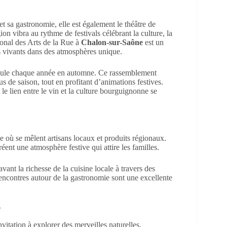
et sa gastronomie, elle est également le théâtre de
n vibra au rythme de festivals célébrant la culture, la
tional des Arts de la Rue à
Chalon-sur-Saône
est un
s vivants dans des atmosphères unique.
oule chaque année en automne. Ce rassemblement
us de saison, tout en profitant d’animations festives.
 lien entre le vin et la culture bourguignonne se
 où se mêlent artisans locaux et produits régionaux.
éent une atmosphère festive qui attire les familles.
avant la richesse de la cuisine locale à travers des
encontres autour de la gastronomie sont une excellente
é
nvitation à explorer des merveilles naturelles,