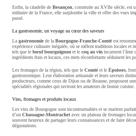
Enfin, la citadelle de
Besançon
, construite au XVIIe siècle, est 
militaire de la France, elle surplombe la ville et offre des vues im
passé.
La gastronomie, un voyage au cœur des saveurs
La
gastronomie
de la
Bourgogne-Franche-Comté
est renommée
expérience culinaire inégalée, où se mêlent traditions locales e
tels que le
bœuf bourguignon
et le
coq au vin
incarnent l’âme 
ingrédients frais et locaux, ces mets réconfortants séduisent les pa
Les fromages de la région, tels que le
Comté
et le
Époisses
, fon
gastronomique. Leur élaboration artisanale et leurs saveurs disti
producteurs, comme ceux de Dijon ou de Beaune, proposent une vas
spécialités régionales qui raviront les amateurs de bonne cuisine.
Vins, fromages et produits locaux
Les vins de Bourgogne sont incontournables et se marient parfait
d’un
Chassagne-Montrachet
avec un plateau de fromages locaux
souvent heureux de partager leurs connaissances et de faire découv
dégustations.