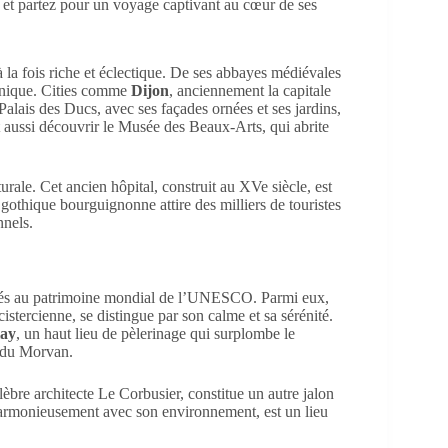
à la fois riche et éclectique. De ses abbayes médiévales
unique. Cities comme
Dijon
, anciennement la capitale
alais des Ducs, avec ses façades ornées et ses jardins,
 aussi découvrir le Musée des Beaux-Arts, qui abrite
urale. Cet ancien hôpital, construit au XVe siècle, est
 gothique bourguignonne attire des milliers de touristes
nnels.
assés au patrimoine mondial de l’UNESCO. Parmi eux,
istercienne, se distingue par son calme et sa sérénité.
lay
, un haut lieu de pèlerinage qui surplombe le
s du Morvan.
élèbre architecte Le Corbusier, constitue un autre jalon
harmonieusement avec son environnement, est un lieu