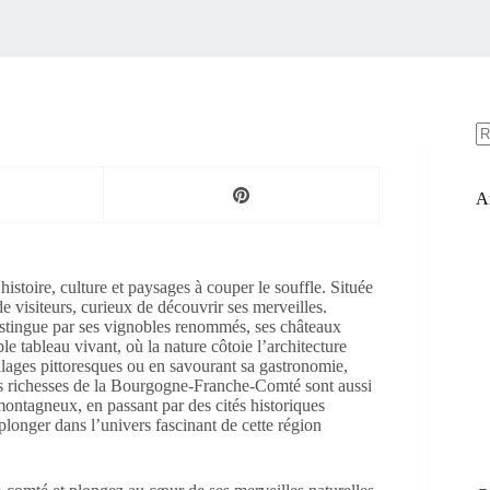
A
ré
Ar
 histoire, culture et paysages à couper le souffle. Située
 visiteurs, curieux de découvrir ses merveilles.
istingue par ses vignobles renommés, ses châteaux
e tableau vivant, où la nature côtoie l’architecture
illages pittoresques ou en savourant sa gastronomie,
s richesses de la Bourgogne-Franche-Comté sont aussi
 montagneux, en passant par des cités historiques
onger dans l’univers fascinant de cette région