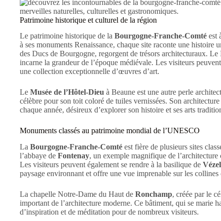
Patrimoine historique et culturel de la région
Le patrimoine historique de la
Bourgogne-Franche-Comté
est 
à ses monuments Renaissance, chaque site raconte une histoire 
des Ducs de Bourgogne, regorgent de trésors architecturaux. Le P
incarne la grandeur de l’époque médiévale. Les visiteurs peuvent
une collection exceptionnelle d’œuvres d’art.
Le
Musée de l’Hôtel-Dieu
à Beaune est une autre perle architect
célèbre pour son toit coloré de tuiles vernissées. Son architecture
chaque année, désireux d’explorer son histoire et ses arts traditio
Monuments classés au patrimoine mondial de l’UNESCO
La
Bourgogne-Franche-Comté
est fière de plusieurs sites cl
l’abbaye de
Fontenay
, un exemple magnifique de l’architecture c
Les visiteurs peuvent également se rendre à la basilique de
Véze
paysage environnant et offre une vue imprenable sur les colline
La chapelle Notre-Dame du Haut de
Ronchamp
, créée par le c
important de l’architecture moderne. Ce bâtiment, qui se marie 
d’inspiration et de méditation pour de nombreux visiteurs.