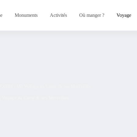
me
Monuments
Activités
Où manger ?
Voyage
-Comté : Un Voyage au Cœur de ses Merveilles
 Voyage au Cœur de ses Merveilles