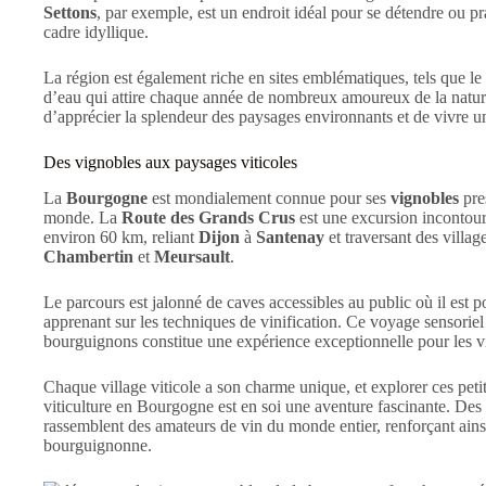
Settons
, par exemple, est un endroit idéal pour se détendre ou pra
cadre idyllique.
La région est également riche en sites emblématiques, tels que le
d’eau qui attire chaque année de nombreux amoureux de la natur
d’apprécier la splendeur des paysages environnants et de vivre u
Des vignobles aux paysages viticoles
La
Bourgogne
est mondialement connue pour ses
vignobles
pres
monde. La
Route des Grands Crus
est une excursion incontourn
environ 60 km, reliant
Dijon
à
Santenay
et traversant des villag
Chambertin
et
Meursault
.
Le parcours est jalonné de caves accessibles au public où il est p
apprenant sur les techniques de vinification. Ce voyage sensoriel 
bourguignons constitue une expérience exceptionnelle pour les vi
Chaque village viticole a son charme unique, et explorer ces petit
viticulture en Bourgogne est en soi une aventure fascinante. D
rassemblent des amateurs de vin du monde entier, renforçant ainsi l
bourguignonne.