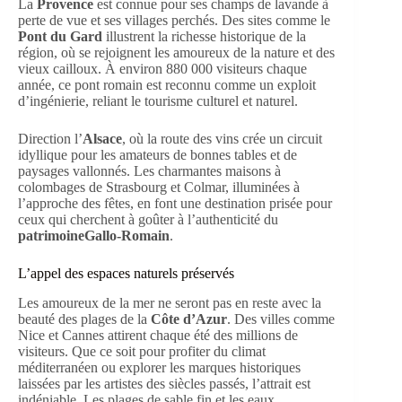
La
Provence
est connue pour ses champs de lavande à
perte de vue et ses villages perchés. Des sites comme le
Pont du Gard
illustrent la richesse historique de la
région, où se rejoignent les amoureux de la nature et des
vieux cailloux. À environ 880 000 visiteurs chaque
année, ce pont romain est reconnu comme un exploit
d’ingénierie, reliant le tourisme culturel et naturel.
Direction l’
Alsace
, où la route des vins crée un circuit
idyllique pour les amateurs de bonnes tables et de
paysages vallonnés. Les charmantes maisons à
colombages de Strasbourg et Colmar, illuminées à
l’approche des fêtes, en font une destination prisée pour
ceux qui cherchent à goûter à l’authenticité du
patrimoineGallo-Romain
.
L’appel des espaces naturels préservés
Les amoureux de la mer ne seront pas en reste avec la
beauté des plages de la
Côte d’Azur
. Des villes comme
Nice et Cannes attirent chaque été des millions de
visiteurs. Que ce soit pour profiter du climat
méditerranéen ou explorer les marques historiques
laissées par les artistes des siècles passés, l’attrait est
indéniable. Les plages de sable fin et les eaux