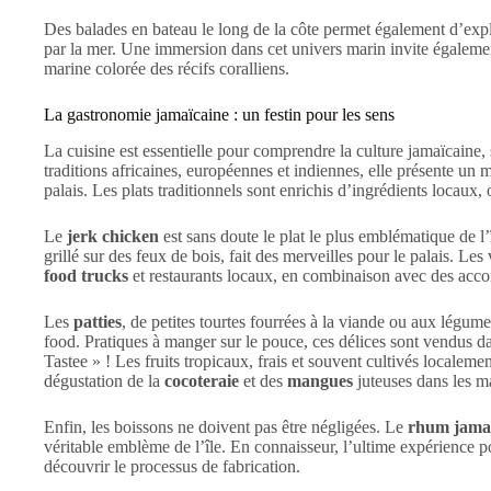
Des balades en bateau le long de la côte permet également d’expl
par la mer. Une immersion dans cet univers marin invite également
marine colorée des récifs coralliens.
La gastronomie jamaïcaine : un festin pour les sens
La cuisine est essentielle pour comprendre la culture jamaïcaine,
traditions africaines, européennes et indiennes, elle présente un 
palais. Les plats traditionnels sont enrichis d’ingrédients locaux
Le
jerk chicken
est sans doute le plat le plus emblématique de l’
grillé sur des feux de bois, fait des merveilles pour le palais. L
food trucks
et restaurants locaux, en combinaison avec des accom
Les
patties
, de petites tourtes fourrées à la viande ou aux légum
food. Pratiques à manger sur le pouce, ces délices sont vendus dan
Tastee » ! Les fruits tropicaux, frais et souvent cultivés localem
dégustation de la
cocoteraie
et des
mangues
juteuses dans les 
Enfin, les boissons ne doivent pas être négligées. Le
rhum jama
véritable emblème de l’île. En connaisseur, l’ultime expérience pour
découvrir le processus de fabrication.