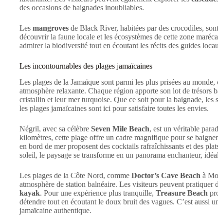
des occasions de baignades inoubliables.
Les
mangroves
de Black River, habitées par des crocodiles, sont
découvrir la faune locale et les écosystèmes de cette zone maré
admirer la biodiversité tout en écoutant les récits des guides loc
Les incontournables des plages jamaïcaines
Les plages de la Jamaïque sont parmi les plus prisées au monde, 
atmosphère relaxante. Chaque région apporte son lot de trésors bal
cristallin et leur mer turquoise. Que ce soit pour la baignade, les
les plages jamaïcaines sont ici pour satisfaire toutes les envies.
Négril, avec sa célèbre
Seven Mile Beach
, est un véritable par
kilomètres, cette plage offre un cadre magnifique pour se baigner
en bord de mer proposent des cocktails rafraîchissants et des pla
soleil, le paysage se transforme en un panorama enchanteur, idéa
Les plages de la Côte Nord, comme
Doctor’s Cave Beach
à Mon
atmosphère de station balnéaire. Les visiteurs peuvent pratiquer d
kayak
. Pour une expérience plus tranquille,
Treasure Beach
pro
détendre tout en écoutant le doux bruit des vagues. C’est aussi un
jamaïcaine authentique.