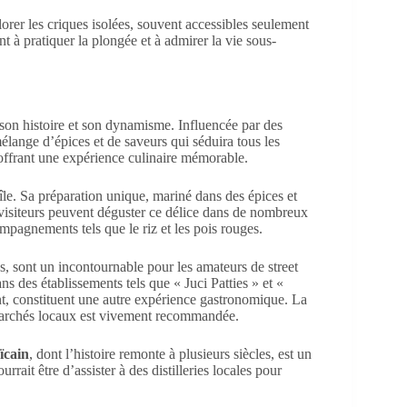
orer les criques isolées, souvent accessibles seulement
 à pratiquer la plongée et à admirer la vie sous-
 son histoire et son dynamisme. Influencée par des
mélange d’épices et de saveurs qui séduira tous les
, offrant une expérience culinaire mémorable.
île. Sa préparation unique, mariné dans des épices et
es visiteurs peuvent déguster ce délice dans de nombreux
pagnements tels que le riz et les pois rouges.
es, sont un incontournable pour les amateurs de street
s des établissements tels que « Juci Patties » et «
ent, constituent une autre expérience gastronomique. La
marchés locaux est vivement recommandée.
ïcain
, dont l’histoire remonte à plusieurs siècles, est un
rait être d’assister à des distilleries locales pour