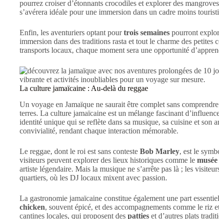
pourrez croiser d’étonnants crocodiles et explorer des mangroves
s’avérera idéale pour une immersion dans un cadre moins touristiqu
Enfin, les aventuriers optant pour
trois semaines
pourront explore
immersion dans des traditions rasta et tout le charme des petites 
transports locaux, chaque moment sera une opportunité d’apprendr
La culture jamaïcaine : Au-delà du reggae
Un voyage en Jamaïque ne saurait être complet sans comprendre l
terres. La culture jamaïcaine est un mélange fascinant d’influence
identité unique qui se reflète dans sa musique, sa cuisine et son 
convivialité, rendant chaque interaction mémorable.
Le reggae, dont le roi est sans conteste
Bob Marley
, est le symb
visiteurs peuvent explorer des lieux historiques comme le
musée
artiste légendaire. Mais la musique ne s’arrête pas là ; les visiteu
quartiers, où les DJ locaux mixent avec passion.
La gastronomie jamaïcaine constitue également une part essentielle
chicken
, souvent épicé, et des accompagnements comme le riz et
cantines locales, qui proposent des
patties
et d’autres plats tradi