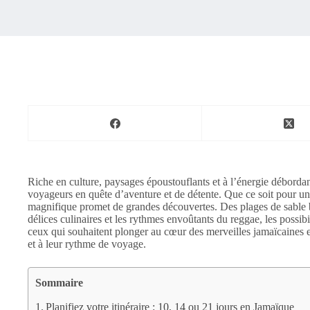
Riche en culture, paysages époustouflants et à l’énergie débordant
voyageurs en quête d’aventure et de détente. Que ce soit pour une
magnifique promet de grandes découvertes. Des plages de sable 
délices culinaires et les rythmes envoûtants du reggae, les possibi
ceux qui souhaitent plonger au cœur des merveilles jamaïcaines et
et à leur rythme de voyage.
Sommaire
Planifiez votre itinéraire : 10, 14 ou 21 jours en Jamaïque