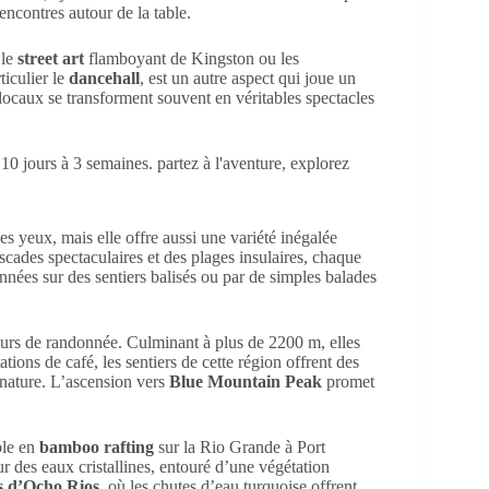
encontres autour de la table.
 le
street art
flamboyant de Kingston ou les
ticulier le
dancehall
, est un autre aspect qui joue un
 locaux se transforment souvent en véritables spectacles
s yeux, mais elle offre aussi une variété inégalée
scades spectaculaires et des plages insulaires, chaque
nnées sur des sentiers balisés ou par de simples balades
urs de randonnée. Culminant à plus de 2200 m, elles
ions de café, les sentiers de cette région offrent des
 nature. L’ascension vers
Blue Mountain Peak
promet
ble en
bamboo rafting
sur la Rio Grande à Port
r des eaux cristallines, entouré d’une végétation
s d’Ocho Rios
, où les chutes d’eau turquoise offrent