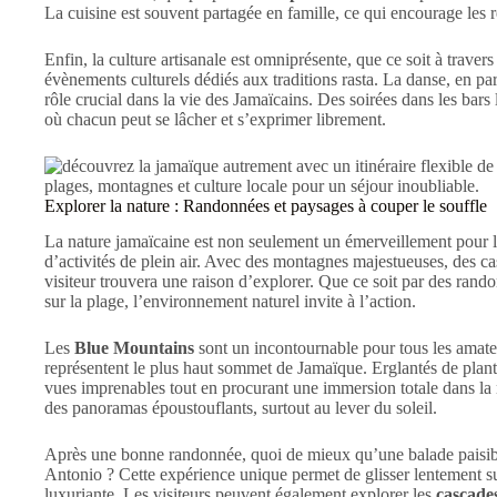
La cuisine est souvent partagée en famille, ce qui encourage les r
Enfin, la culture artisanale est omniprésente, que ce soit à travers
évènements culturels dédiés aux traditions rasta. La danse, en par
rôle crucial dans la vie des Jamaïcains. Des soirées dans les bars
où chacun peut se lâcher et s’exprimer librement.
Explorer la nature : Randonnées et paysages à couper le souffle
La nature jamaïcaine est non seulement un émerveillement pour le
d’activités de plein air. Avec des montagnes majestueuses, des ca
visiteur trouvera une raison d’explorer. Que ce soit par des rando
sur la plage, l’environnement naturel invite à l’action.
Les
Blue Mountains
sont un incontournable pour tous les amate
représentent le plus haut sommet de Jamaïque. Erglantés de plantat
vues imprenables tout en procurant une immersion totale dans la
des panoramas époustouflants, surtout au lever du soleil.
Après une bonne randonnée, quoi de mieux qu’une balade paisi
Antonio ? Cette expérience unique permet de glisser lentement su
luxuriante. Les visiteurs peuvent également explorer les
cascade