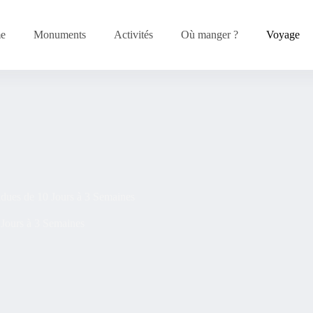
me
Monuments
Activités
Où manger ?
Voyage
dues de 10 Jours à 3 Semaines
 Jours à 3 Semaines