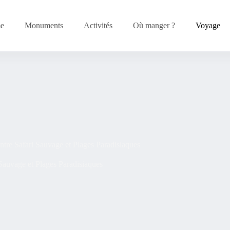
me
Monuments
Activités
Où manger ?
Voyage
ntre Safari Sauvage et Plages Paradisiaques
 Sauvage et Plages Paradisiaques