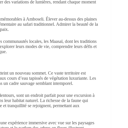
fiter des variations de lumières, rendant chaque moment
us mémorables à Amboseli. Élever au-dessus des plaines
mentaire au safari traditionnel. Admirer la beauté de la
paix.
s communautés locales, les Maasaï, dont les traditions
t explorer leurs modes de vie, comprendre leurs défis et
que.
tteint un nouveau sommet. Ce vaste territoire est
 aux cours d’eau tapissés de végétation luxuriante. Les
ns un cadre sauvage semblant intemporel.
alentours, sont un endroit parfait pour une excursion à
 leur habitat naturel. La richesse de la faune qui
et tranquillité se rejoignent, permettant aux
t une expérience immersive avec vue sur les paysages
ture et le parfum des arbres en fleurs illustrent