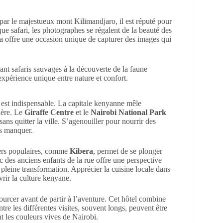
par le majestueux mont Kilimandjaro, il est réputé pour
e safari, les photographes se régalent de la beauté des
la offre une occasion unique de capturer des images qui
 est indispensable. La capitale kenyanne mêle
tière. Le
Giraffe Centre
et le
Nairobi National Park
ns quitter la ville. S’agenouiller pour nourrir des
as manquer.
iers populaires, comme
Kibera
, permet de se plonger
ec des anciens enfants de la rue offre une perspective
n pleine transformation. Apprécier la cuisine locale dans
rir la culture kenyane.
urcer avant de partir à l’aventure. Cet hôtel combine
tre les différentes visites, souvent longs, peuvent être
nt les couleurs vives de Nairobi.