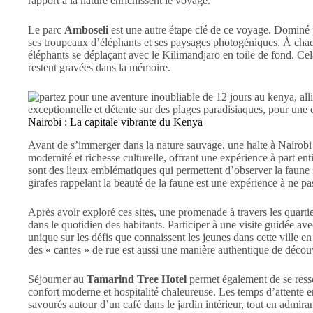
rapport à la nature enrichissent le voyage.
Le parc
Amboseli
est une autre étape clé de ce voyage. Dominé 
ses troupeaux d’éléphants et ses paysages photogéniques. À chaqu
éléphants se déplaçant avec le Kilimandjaro en toile de fond. Ce
restent gravées dans la mémoire.
Nairobi : La capitale vibrante du Kenya
Avant de s’immerger dans la nature sauvage, une halte à Nairobi
modernité et richesse culturelle, offrant une expérience à part en
sont des lieux emblématiques qui permettent d’observer la faune sa
girafes rappelant la beauté de la faune est une expérience à ne p
Après avoir exploré ces sites, une promenade à travers les quart
dans le quotidien des habitants. Participer à une visite guidée av
unique sur les défis que connaissent les jeunes dans cette ville e
des « cantes » de rue est aussi une manière authentique de découv
Séjourner au
Tamarind Tree Hotel
permet également de se resso
confort moderne et hospitalité chaleureuse. Les temps d’attente en
savourés autour d’un café dans le jardin intérieur, tout en admira