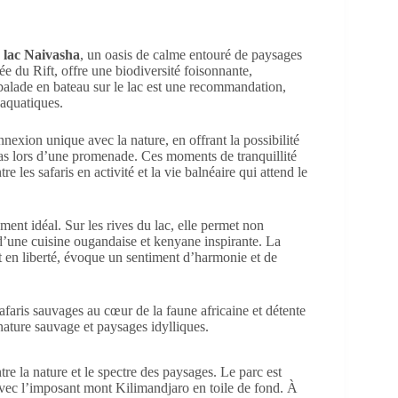
u
lac Naivasha
, un oasis de calme entouré de paysages
lée du Rift, offre une biodiversité foisonnante,
alade en bateau sur le lac est une recommandation,
 aquatiques.
nexion unique avec la nature, en offrant la possibilité
as lors d’une promenade. Ces moments de tranquillité
 les safaris en activité et la vie balnéaire qui attend le
ent idéal. Sur les rives du lac, elle permet non
d’une cuisine ougandaise et kenyane inspirante. La
 en liberté, évoque un sentiment d’harmonie et de
re la nature et le spectre des paysages. Le parc est
avec l’imposant mont Kilimandjaro en toile de fond. À