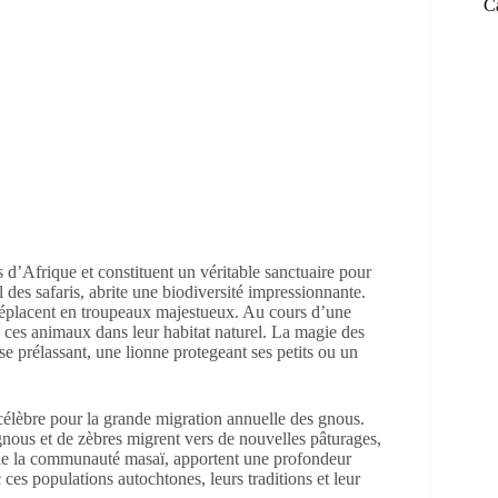
C
d’Afrique et constituent un véritable sanctuaire pour
des safaris, abrite une biodiversité impressionnante.
 déplacent en troupeaux majestueux. Au cours d’une
ès ces animaux dans leur habitat naturel. La magie des
se prélassant, une lionne protegeant ses petits ou un
t célèbre pour la grande migration annuelle des gnous.
 gnous et de zèbres migrent vers de nouvelles pâturages,
 de la communauté masaï, apportent une profondeur
 ces populations autochtones, leurs traditions et leur