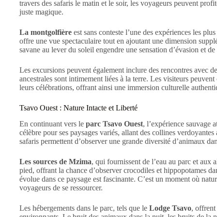
travers des safaris le matin et le soir, les voyageurs peuvent pro
juste magique.
La montgolfière
est sans conteste l’une des expériences les pl
offre une vue spectaculaire tout en ajoutant une dimension supplé
savane au lever du soleil engendre une sensation d’évasion et de 
Les excursions peuvent également inclure des rencontres avec de
ancestrales sont intimement liées à la terre. Les visiteurs peuven
leurs célébrations, offrant ainsi une immersion culturelle authenti
Tsavo Ouest : Nature Intacte et Liberté
En continuant vers le
parc Tsavo Ouest
, l’expérience sauvage a
célèbre pour ses paysages variés, allant des collines verdoyantes
safaris permettent d’observer une grande diversité d’animaux da
Les sources de Mzima
, qui fournissent de l’eau au parc et aux 
pied, offrant la chance d’observer crocodiles et hippopotames dans
évolue dans ce paysage est fascinante. C’est un moment où nature 
voyageurs de se ressourcer.
Les hébergements dans le parc, tels que le
Lodge Tsavo
, offren
environnants. Le bruit des animaux dans la nuit, les bruits de la na