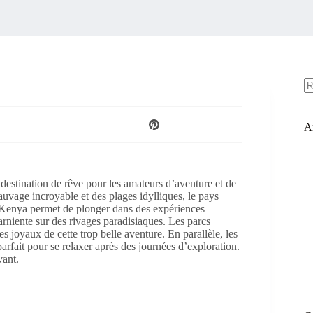
A
ré
Ar
 destination de rêve pour les amateurs d’aventure et de
uvage incroyable et des plages idylliques, le pays
 Kenya permet de plonger dans des expériences
 farniente sur des rivages paradisiaques. Les parcs
 joyaux de cette trop belle aventure. En parallèle, les
rfait pour se relaxer après des journées d’exploration.
vant.