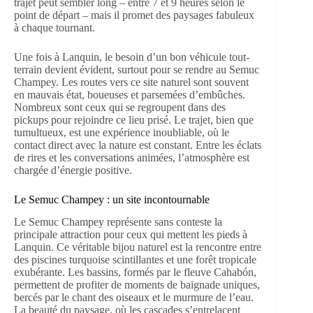
trajet peut sembler long – entre 7 et 9 heures selon le
point de départ – mais il promet des paysages fabuleux
à chaque tournant.
Une fois à Lanquin, le besoin d’un bon véhicule tout-
terrain devient évident, surtout pour se rendre au Semuc
Champey. Les routes vers ce site naturel sont souvent
en mauvais état, boueuses et parsemées d’embûches.
Nombreux sont ceux qui se regroupent dans des
pickups pour rejoindre ce lieu prisé. Le trajet, bien que
tumultueux, est une expérience inoubliable, où le
contact direct avec la nature est constant. Entre les éclats
de rires et les conversations animées, l’atmosphère est
chargée d’énergie positive.
Le Semuc Champey : un site incontournable
Le Semuc Champey représente sans conteste la
principale attraction pour ceux qui mettent les pieds à
Lanquin. Ce véritable bijou naturel est la rencontre entre
des piscines turquoise scintillantes et une forêt tropicale
exubérante. Les bassins, formés par le fleuve Cahabón,
permettent de profiter de moments de baignade uniques,
bercés par le chant des oiseaux et le murmure de l’eau.
La beauté du paysage, où les cascades s’entrelacent