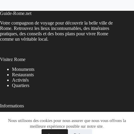
Guide-Rome.net
Votre compagnon de voyage pour découvrir la belle ville de
Rome. Retrouvez les lieux incontournables, des itinéraires
pratiques, des conseils et des bons plans pour vivre Rome
comme un véritable local.
Visitez Rome
Monuments
Restaurants
Activités
Quartiers
Informations
A propos
Nous utilisons des cookies pour nous assurer que nous vous offrons la
Contactez-nous
Blog
meilleure expérience possible sur notre site.
Mentions légales