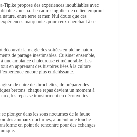
rra-Tipike propose des expériences inoubliables avec
bliables au spa. Le cadre singulier de ce lieu emprunt
la nature, entre terre et mer. Nul doute que ces
d’expériences marquantes pour ceux cherchant à se
nt découvrir la magie des soirées en pleine nature.
ments de partage inestimables. Cuisiner ensemble,
ent à une ambiance chaleureuse et mémorable. Les
 tout en apprenant des histoires liées à la culture
 l’expérience encore plus enrichissante.
’agisse de cuire des brochettes, de préparer des
piques bretons, chaque repas devient un moment à
aux, les repas se transforment en découvertes
e se plonger dans les sons nocturnes de la faune
oir des animaux nocturnes, ajoutant une touche
transforme en point de rencontre pour des échanges
 unique.