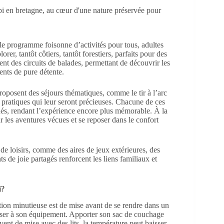
 le programme foisonne d’activités pour tous, adultes
r, tantôt côtiers, tantôt forestiers, parfaits pour des
nt des circuits de balades, permettant de découvrir les
ents de pure détente.
proposent des séjours thématiques, comme le tir à l’arc
s pratiques qui leur seront précieuses. Chacune de ces
nés, rendant l’expérience encore plus mémorable. À la
ur les aventures vécues et se reposer dans le confort
de loisirs, comme des aires de jeux extérieures, des
de joie partagés renforcent les liens familiaux et
i?
tion minutieuse est de mise avant de se rendre dans un
 penser à son équipement. Apporter son sac de couchage
vent de mise avec des lits, la température peut baisser