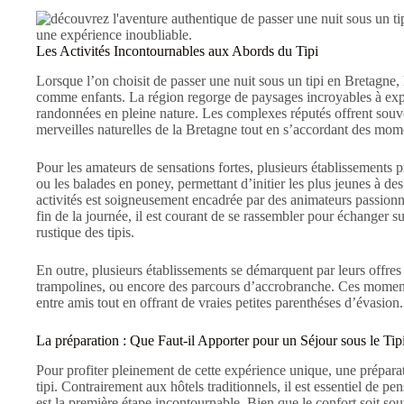
Les Activités Incontournables aux Abords du Tipi
Lorsque l’on choisit de passer une nuit sous un tipi en Bretagne,
comme enfants. La région regorge de paysages incroyables à explore
randonnées en pleine nature. Les complexes réputés offrent souve
merveilles naturelles de la Bretagne tout en s’accordant des mom
Pour les amateurs de sensations fortes, plusieurs établissements 
ou les balades en poney, permettant d’initier les plus jeunes à de
activités est soigneusement encadrée par des animateurs passion
fin de la journée, il est courant de se rassembler pour échanger s
rustique des tipis.
En outre, plusieurs établissements se démarquent par leurs offres 
trampolines, ou encore des parcours d’accrobranche. Ces moments 
entre amis tout en offrant de vraies petites parenthéses d’évasion.
La préparation : Que Faut-il Apporter pour un Séjour sous le Tip
Pour profiter pleinement de cette expérience unique, une prépara
tipi. Contrairement aux hôtels traditionnels, il est essentiel de
est la première étape incontournable. Bien que le confort soit sou