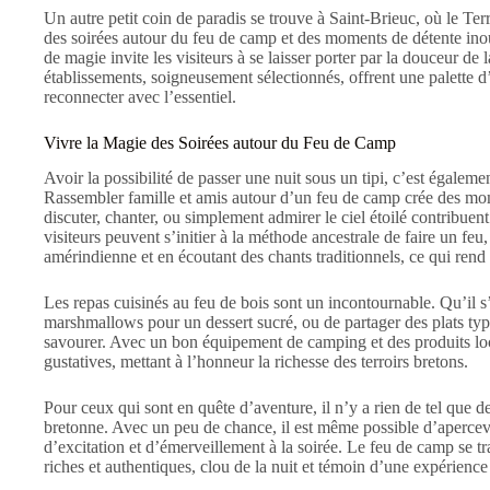
Un autre petit coin de paradis se trouve à Saint-Brieuc, où le Te
des soirées autour du feu de camp et des moments de détente inou
de magie invite les visiteurs à se laisser porter par la douceur de 
établissements, soigneusement sélectionnés, offrent une palette 
reconnecter avec l’essentiel.
Vivre la Magie des Soirées autour du Feu de Camp
Avoir la possibilité de passer une nuit sous un tipi, c’est égaleme
Rassembler famille et amis autour d’un feu de camp crée des mo
discuter, chanter, ou simplement admirer le ciel étoilé contribu
visiteurs peuvent s’initier à la méthode ancestrale de faire un feu,
amérindienne et en écoutant des chants traditionnels, ce qui rend
Les repas cuisinés au feu de bois sont un incontournable. Qu’il s
marshmallows pour un dessert sucré, ou de partager des plats ty
savourer. Avec un bon équipement de camping et des produits loc
gustatives, mettant à l’honneur la richesse des terroirs bretons.
Pour ceux qui sont en quête d’aventure, il n’y a rien de tel que d
bretonne. Avec un peu de chance, il est même possible d’apercev
d’excitation et d’émerveillement à la soirée. Le feu de camp se 
riches et authentiques, clou de la nuit et témoin d’une expérience