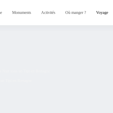
me
Monuments
Activités
Où manger ?
Voyage
a Nuit sous un Tipi en Bretagne
 un Tipi en Bretagne