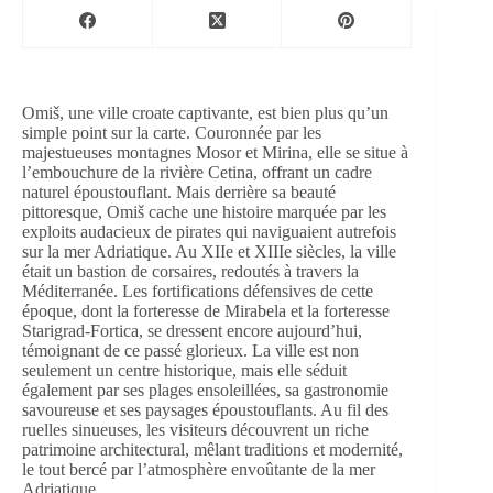
Omiš, une ville croate captivante, est bien plus qu’un
simple point sur la carte. Couronnée par les
majestueuses montagnes Mosor et Mirina, elle se situe à
l’embouchure de la rivière Cetina, offrant un cadre
naturel époustouflant. Mais derrière sa beauté
pittoresque, Omiš cache une histoire marquée par les
exploits audacieux de pirates qui naviguaient autrefois
sur la mer Adriatique. Au XIIe et XIIIe siècles, la ville
était un bastion de corsaires, redoutés à travers la
Méditerranée. Les fortifications défensives de cette
époque, dont la forteresse de Mirabela et la forteresse
Starigrad-Fortica, se dressent encore aujourd’hui,
témoignant de ce passé glorieux. La ville est non
seulement un centre historique, mais elle séduit
également par ses plages ensoleillées, sa gastronomie
savoureuse et ses paysages époustouflants. Au fil des
ruelles sinueuses, les visiteurs découvrent un riche
patrimoine architectural, mêlant traditions et modernité,
le tout bercé par l’atmosphère envoûtante de la mer
Adriatique.