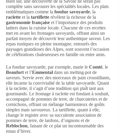
Bien sûr, une découverte de la Savoie ne serait pas
complète sans savourer les spécialités locales. Les plats
emblématiques comme la
fondue savoyarde
, la
raclette
et la
tartiflette
révèlent la richesse de la
gastronomie française
et l’importance des produits
laitiers dans la cuisine locale. Chacune de ces recettes
met en avant les fromages savoyards, offrant ainsi un
parfait moyen de découvrir leur authentique saveur. Les
repas rustiques en pleine montagne, entourés des
paysages grandioses des Alpes, sont souvent l’occasion
de célébrations chaleureuses en famille ou entre amis.
La fondue savoyarde, par exemple, marie le
Comté
, le
Beaufort
et l’
Emmental
dans un melting-pot de
saveurs. Servie avec des morceaux de pain croustillants,
elle incarne la convivialité de la table savoyarde. Quant
à la raclette, il s’agit d’une tradition qui plaît tant aux
gourmands. Le fromage à raclette est fondant à souhait,
accompagné de pommes de terre, de charcuteries et de
cornichons, offrant un mélange harmonieux de goûts
simples mais savoureux. La tartiflette, quant à elle,
change le registre avec sa succulente association de
pommes de terre, de lardons, d’oignons et de
Reblochon
, faisant de ce plat un incontournable des
repas d’hiver.