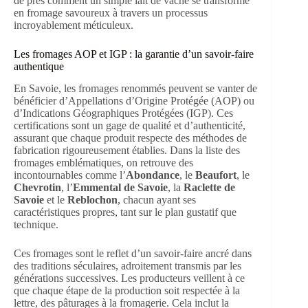
de près comment un simple lait de vache se transforme
en fromage savoureux à travers un processus
incroyablement méticuleux.
Les fromages AOP et IGP : la garantie d’un savoir-faire
authentique
En Savoie, les fromages renommés peuvent se vanter de
bénéficier d’Appellations d’Origine Protégée (AOP) ou
d’Indications Géographiques Protégées (IGP). Ces
certifications sont un gage de qualité et d’authenticité,
assurant que chaque produit respecte des méthodes de
fabrication rigoureusement établies. Dans la liste des
fromages emblématiques, on retrouve des
incontournables comme l’
Abondance
, le
Beaufort
, le
Chevrotin
, l’
Emmental de Savoie
, la
Raclette de
Savoie
et le
Reblochon
, chacun ayant ses
caractéristiques propres, tant sur le plan gustatif que
technique.
Ces fromages sont le reflet d’un savoir-faire ancré dans
des traditions séculaires, adroitement transmis par les
générations successives. Les producteurs veillent à ce
que chaque étape de la production soit respectée à la
lettre, des pâturages à la fromagerie. Cela inclut la