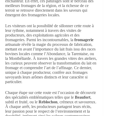
enchanteur. En effet, ces pâturages sont le berceau des
meilleurs fromages de la région, et la richesse de ce
terroir se retrouve directement dans les saveurs qui
émergent des fromageries locales.
Les visiteurs ont la possibilité de sillonner cette route à
leur rythme, notamment à travers des visites de
producteurs, des exploitations agricoles et des
fromageries. Parmi les incontournables, la
fromagerie
artisanale révèle la magie du processus de fabrication,
mettant en avant l’importance du lait frais issu des races
bovines locales comme l’Abondance, la Tarentaise, ou
la Montbéliarde. À travers les grandes vitres des ateliers,
les curieux peuvent observer la transformation du lait en
fromage et comprendre l’art de l’affinage. Ce dernier,
unique à chaque producteur, confère aux fromages
savoyards leurs arômes distincts et leur caractère si
particulier.
Chaque étape sur cette route est l’occasion de découvrir
des spécialités emblématiques telles que le
Beaufort
,
subtil et fruité, ou le
Reblochon
, crémeux et savoureux.
À chaque arrêt, les producteurs partagent leurs récits,
leur passion pour le respect de l’environnement et la
durabilité, intégrant ainsi les valeurs contemporaines