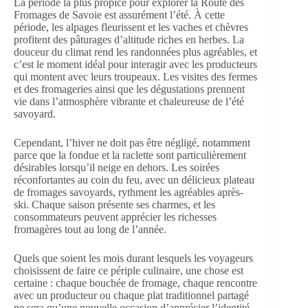
La période la plus propice pour explorer la Route des
Fromages de Savoie est assurément l’été. À cette
période, les alpages fleurissent et les vaches et chèvres
profitent des pâturages d’altitude riches en herbes. La
douceur du climat rend les randonnées plus agréables, et
c’est le moment idéal pour interagir avec les producteurs
qui montent avec leurs troupeaux. Les visites des fermes
et des fromageries ainsi que les dégustations prennent
vie dans l’atmosphère vibrante et chaleureuse de l’été
savoyard.
Cependant, l’hiver ne doit pas être négligé, notamment
parce que la fondue et la raclette sont particulièrement
désirables lorsqu’il neige en dehors. Les soirées
réconfortantes au coin du feu, avec un délicieux plateau
de fromages savoyards, rythment les agréables après-
ski. Chaque saison présente ses charmes, et les
consommateurs peuvent apprécier les richesses
fromagères tout au long de l’année.
Quels que soient les mois durant lesquels les voyageurs
choisissent de faire ce périple culinaire, une chose est
certaine : chaque bouchée de fromage, chaque rencontre
avec un producteur ou chaque plat traditionnel partagé
ne sera qu’une nouvelle occasion d’apprécier l’identité