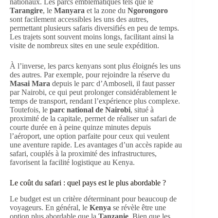
nationaux. Les parcs emblématiques tels que le
Tarangire
, le
Manyara
et la zone du
Ngorongoro
sont facilement accessibles les uns des autres,
permettant plusieurs safaris diversifiés en peu de temps.
Les trajets sont souvent moins longs, facilitant ainsi la
visite de nombreux sites en une seule expédition.
À l’inverse, les parcs kenyans sont plus éloignés les uns
des autres. Par exemple, pour rejoindre la réserve du
Masai Mara
depuis le parc d’Amboseli, il faut passer
par Nairobi, ce qui peut prolonger considérablement le
temps de transport, rendant l’expérience plus complexe.
Toutefois, le
parc national de Nairobi
, situé à
proximité de la capitale, permet de réaliser un safari de
courte durée en à peine quinze minutes depuis
l’aéroport, une option parfaite pour ceux qui veulent
une aventure rapide. Les avantages d’un accès rapide au
safari, couplés à la proximité des infrastructures,
favorisent la facilité logistique au Kenya.
Le coût du safari : quel pays est le plus abordable ?
Le budget est un critère déterminant pour beaucoup de
voyageurs. En général, le
Kenya
se révèle être une
option plus abordable que la
Tanzanie
. Bien que les