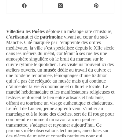
Villedieu les Poêles
déploie un mélange rare d’histoire,
d’
artisanat
et de
patrimoine
vivant au cœur du sud-
Manche. Cité marquée par l’empreinte des ordres
médiévaux, la ville s’est spécialisée depuis le XIIe siècle
dans les métiers du métal, conférant à ses ruelles une
atmosphère singulière où le bruit du marteau sur le
cuivre rythme le quotidien. Les visiteurs trouvent ici des
ateliers ouverts, un
musée
dédié au travail du cuivre et
une fonderie renommée, témoignages d’une tradition
qui n’a pas été reléguée au musée mais qui continue
d’alimenter la vie économique et culturelle locale. Le
marché hebdomadaire et les manifestations religieuses et
festives renforcent le lien entre artisans et habitants,
offrant au tourisme un visage authentique et chaleureux.
Le récit de Lucien, jeune apprenti venu s’initier au
martelage et à la fonte des cloches, sert de fil rouge pour
comprendre comment un savoir ancien peut se
transmettre, s’adapter et rayonner aujourd’hui. Ce
parcours mêle observations techniques, anecdotes sur
des pièces de musée et conseils pratiques pour qui