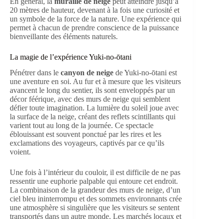
En général, la
muraille de neige
peut atteindre jusqu’à
20 mètres de hauteur, devenant à la fois une curiosité et
un symbole de la force de la nature. Une expérience qui
permet à chacun de prendre conscience de la puissance
bienveillante des éléments naturels.
La magie de l’expérience Yuki-no-ōtani
Pénétrer dans le
canyon de neige
de Yuki-no-ōtani est
une aventure en soi. Au fur et à mesure que les visiteurs
avancent le long du sentier, ils sont enveloppés par un
décor féérique, avec des murs de neige qui semblent
défier toute imagination. La lumière du soleil joue avec
la surface de la neige, créant des reflets scintillants qui
varient tout au long de la journée. Ce spectacle
éblouissant est souvent ponctué par les rires et les
exclamations des voyageurs, captivés par ce qu’ils
voient.
Une fois à l’intérieur du couloir, il est difficile de ne pas
ressentir une euphorie palpable qui entoure cet endroit.
La combinaison de la grandeur des murs de neige, d’un
ciel bleu ininterrompu et des sommets environnants crée
une atmosphère si singulière que les visiteurs se sentent
transportés dans un autre monde. Les marchés locaux et